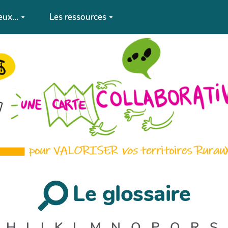
eux...
Les ressources
Le glossaire
H
I
J
K
L
M
N
O
P
Q
R
S