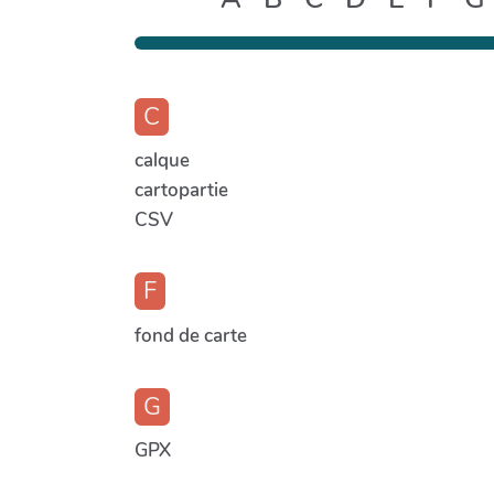
C
calque
cartopartie
CSV
F
fond de carte
G
GPX