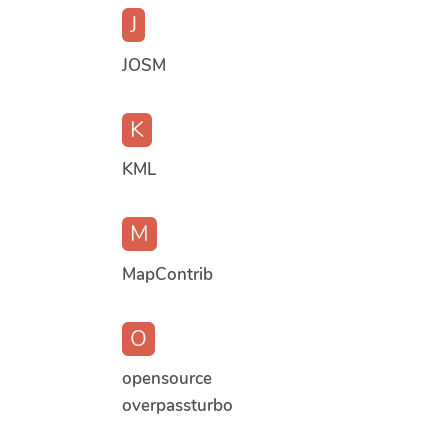
J
JOSM
K
KML
M
MapContrib
O
opensource
overpassturbo