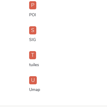
P
POI
S
SIG
T
tuiles
U
Umap