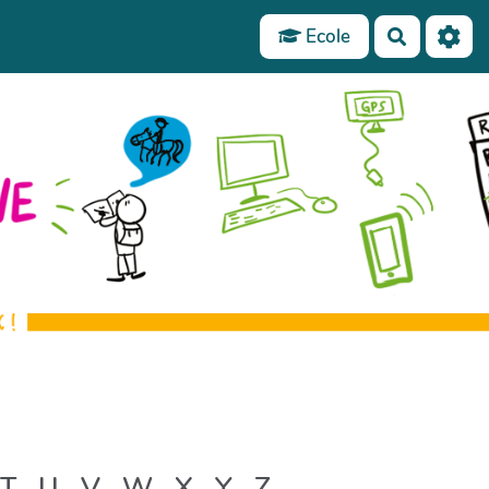
Ecole
Recherch
T
U
V
W
X
Y
Z