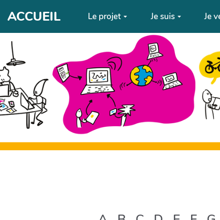
Aller au contenu principal
ACCUEIL
Le projet
Je suis
Je v
A
B
C
D
E
F
G