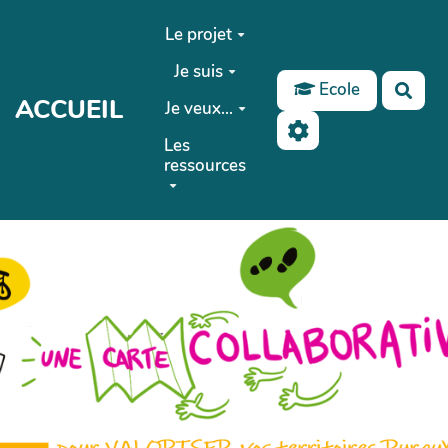
Aller au contenu principal
Le projet
Je suis
Ecole
Rech
ACCUEIL
Je veux...
Les
ressources