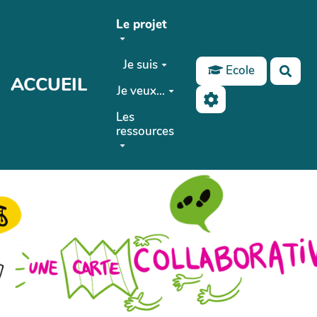
Aller au contenu principal
Le projet
Je suis
Ecole
Rech
ACCUEIL
Je veux...
Les
ressources