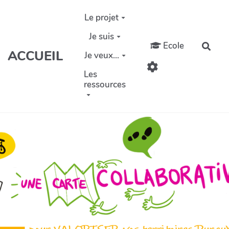
Aller au contenu principal
Le projet
Je suis
Ecole
Rech
ACCUEIL
Je veux...
Les
ressources