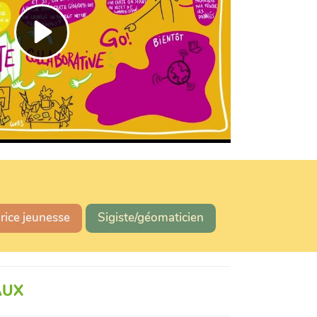
.rice jeunesse
Sigiste/géomaticien
AUX