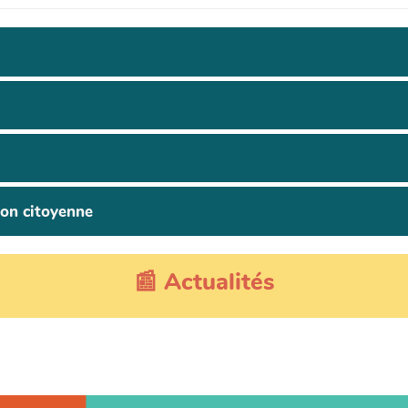
ion citoyenne
📰 Actualités