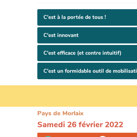
C'est à la portée de tous !
C'est innovant
C'est efficace (et contre intuitif)
C'est un formidable outil de mobilisat
Pays de Morlaix
Samedi 26 février 2022