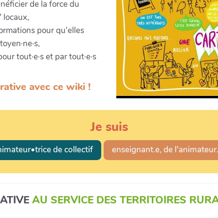
éficier de la force du
" locaux,
ormations pour qu'elles
itoyen·ne·s,
ur tout·e·s et par tout·e·s
ative avec ce wiki !
Je suis
imateur•trice de collectif
enseignant.e, de l'animateur
ATIVE
AU SERVICE DES TERRITOIRES RUR