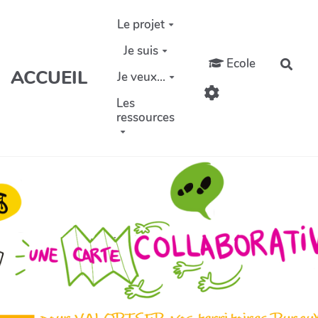
Aller au contenu principal
Le projet
Je suis
Ecole
Rech
ACCUEIL
Je veux...
Les
ressources