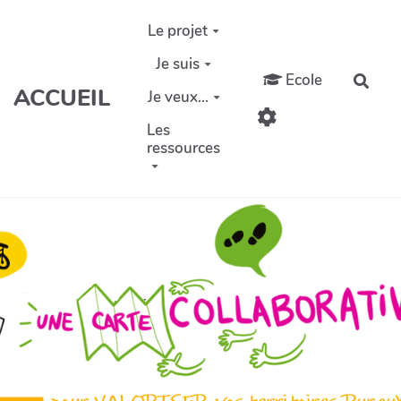
Aller au contenu principal
Le projet
Je suis
Ecole
Rech
ACCUEIL
Je veux...
Les
ressources