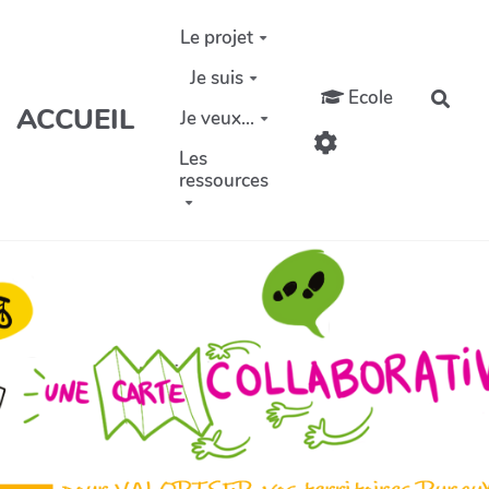
Aller au contenu principal
Le projet
Je suis
Ecole
Rech
ACCUEIL
Je veux...
Les
ressources