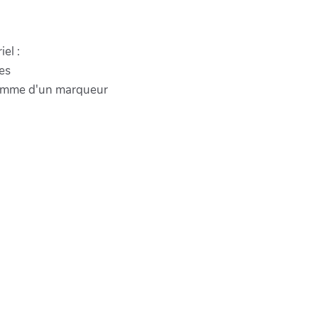
el :
tes
gramme d'un marqueur