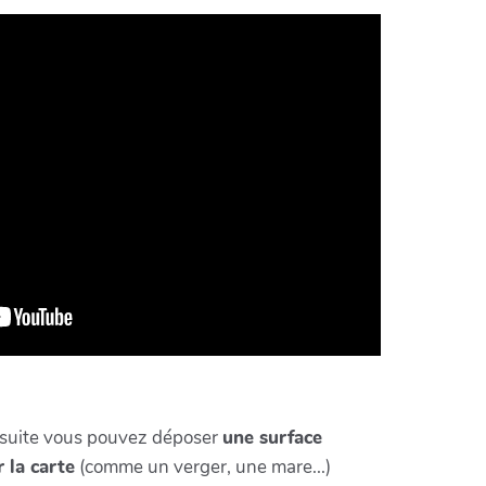
suite vous pouvez déposer
une surface
r la carte
(comme un verger, une mare...)