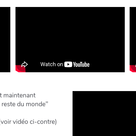
t maintenant
le reste du monde"
(voir vidéo ci-contre)