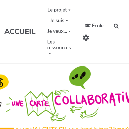
Aller au contenu principal
Le projet
Je suis
Ecole
Rech
ACCUEIL
Je veux...
Les
ressources