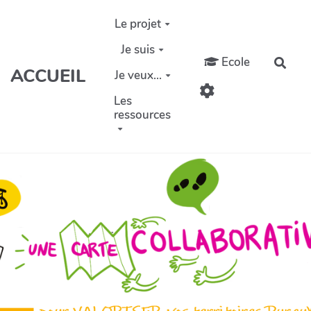
Aller au contenu principal
Le projet
Je suis
Ecole
Rech
ACCUEIL
Je veux...
Les
ressources