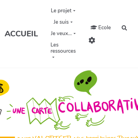
Aller au contenu principal
Le projet
Je suis
Ecole
Rech
ACCUEIL
Je veux...
Les
ressources