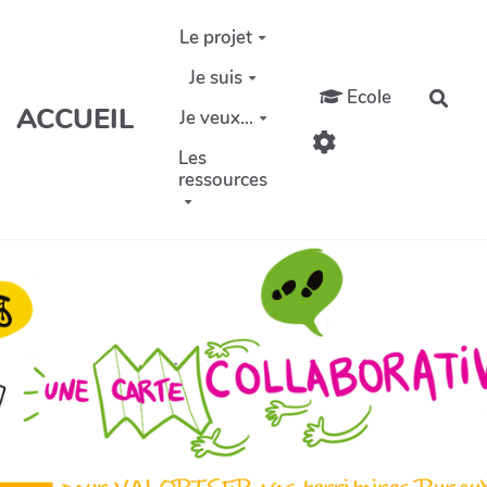
Aller au contenu principal
Le projet
Je suis
Ecole
Rech
ACCUEIL
Je veux...
Les
ressources