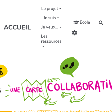
Aller au contenu principal
Le projet
Je suis
Ecole
Rech
ACCUEIL
Je veux...
Les
ressources