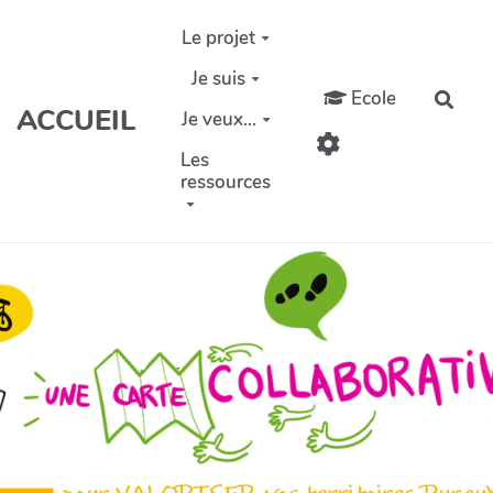
Aller au contenu principal
Le projet
Je suis
Ecole
Rech
ACCUEIL
Je veux...
Les
ressources