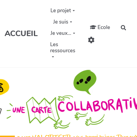
Aller au contenu principal
Le projet
Je suis
Ecole
Rech
ACCUEIL
Je veux...
Les
ressources