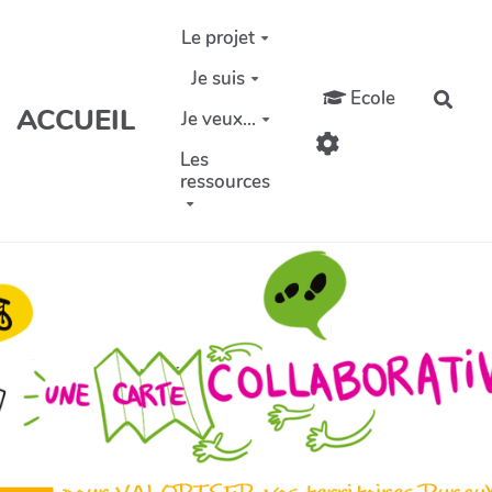
Aller au contenu principal
Le projet
Je suis
Ecole
Rech
ACCUEIL
Je veux...
Les
ressources