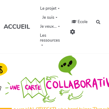
Aller au contenu principal
Le projet
Je suis
Ecole
Rech
ACCUEIL
Je veux...
Les
ressources