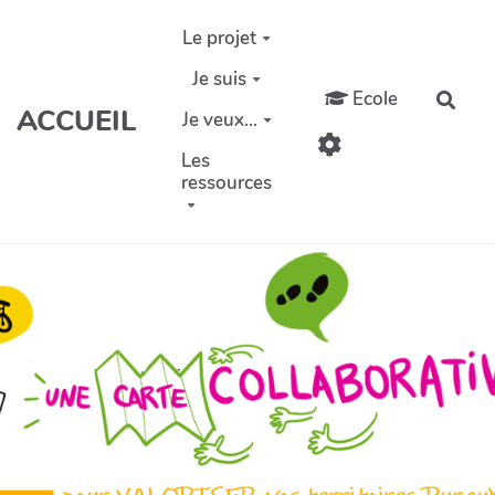
Aller au contenu principal
Le projet
Je suis
Ecole
Rech
ACCUEIL
Je veux...
Les
ressources