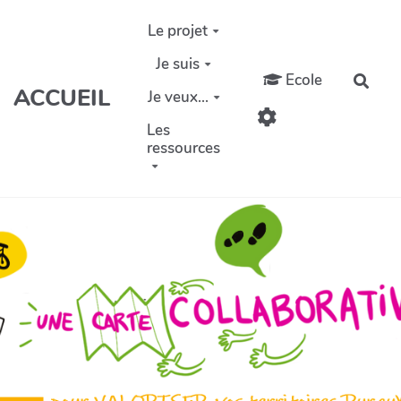
Aller au contenu principal
Le projet
Je suis
Ecole
Rech
ACCUEIL
Je veux...
Les
ressources