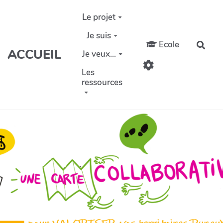
Aller au contenu principal
Le projet
Je suis
Ecole
Rech
ACCUEIL
Je veux...
Les
ressources