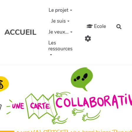
Aller au contenu principal
Le projet
Je suis
Ecole
Rech
ACCUEIL
Je veux...
Les
ressources