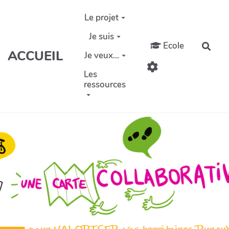
Aller au contenu principal
Le projet
Je suis
Ecole
Rech
ACCUEIL
Je veux...
Les
ressources