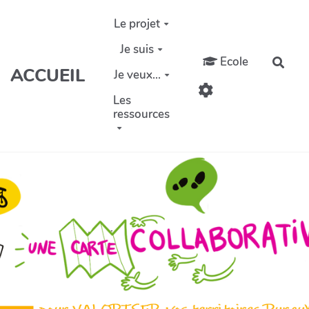
Aller au contenu principal
Le projet
Je suis
Ecole
Rech
ACCUEIL
Je veux...
Les
ressources