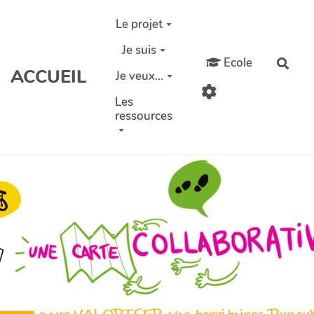
Aller au contenu principal
Le projet
Je suis
Ecole
Rech
ACCUEIL
Je veux...
Les
ressources