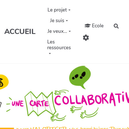
Aller au contenu principal
Le projet
Je suis
Ecole
Rech
ACCUEIL
Je veux...
Les
ressources