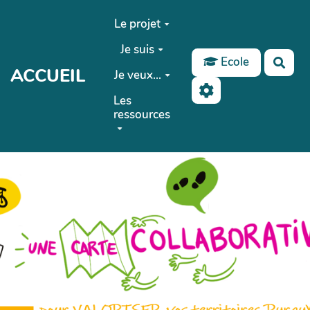
Aller au contenu principal
Le projet
Je suis
Ecole
Rech
ACCUEIL
Je veux...
Les
ressources