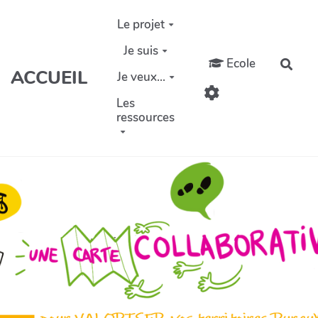
Aller au contenu principal
Le projet
Je suis
Ecole
Rech
ACCUEIL
Je veux...
Les
ressources