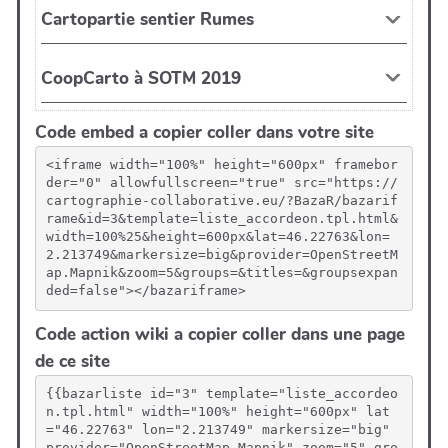
Code embed a copier coller dans votre site
<iframe width="100%" height="600px" framebor
der="0" allowfullscreen="true" src="https://
cartographie-collaborative.eu/?BazaR/bazarif
rame&id=3&template=liste_accordeon.tpl.html&
width=100%25&height=600px&lat=46.22763&lon=
2.213749&markersize=big&provider=OpenStreetM
ap.Mapnik&zoom=5&groups=&titles=&groupsexpan
ded=false"></bazariframe>
Code action wiki a copier coller dans une page
de ce site
{{bazarliste id="3" template="liste_accordeo
n.tpl.html" width="100%" height="600px" lat
="46.22763" lon="2.213749" markersize="big" 
provider="OpenStreetMap.Mapnik" zoom="5" gro