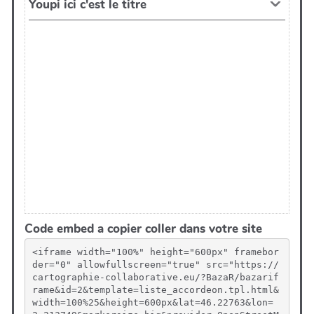
Code embed a copier coller dans votre site
<iframe width="100%" height="600px" framebor
der="0" allowfullscreen="true" src="https://
cartographie-collaborative.eu/?BazaR/bazarif
rame&id=2&template=liste_accordeon.tpl.html&
width=100%25&height=600px&lat=46.22763&lon=