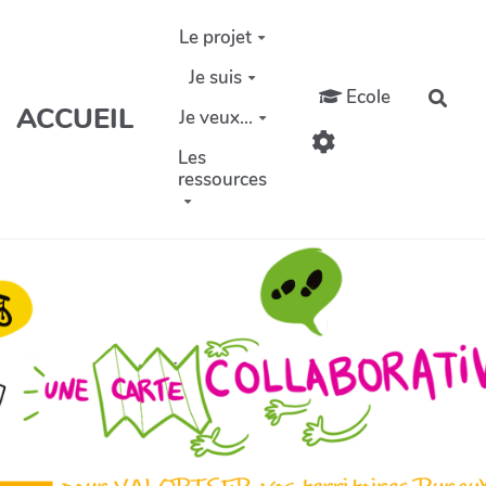
Aller au contenu principal
Le projet
Je suis
Ecole
Rech
ACCUEIL
Je veux...
Les
ressources