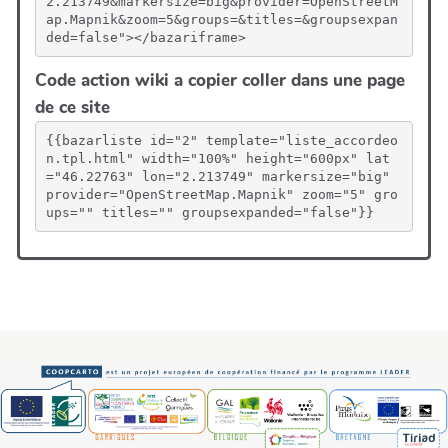
2.213749&markersize=big&provider=OpenStreetM
ap.Mapnik&zoom=5&groups=&titles=&groupsexpan
ded=false"></bazariframe>
Code action wiki a copier coller dans une page
de ce site
{{bazarliste id="2" template="liste_accordeo
n.tpl.html" width="100%" height="600px" lat
="46.22763" lon="2.213749" markersize="big" 
provider="OpenStreetMap.Mapnik" zoom="5" gro
ups="" titles="" groupsexpanded="false"}}