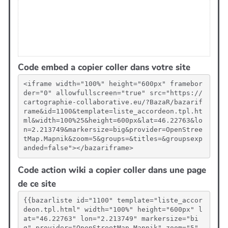
Code embed a copier coller dans votre site
<iframe width="100%" height="600px" framebor
der="0" allowfullscreen="true" src="https://
cartographie-collaborative.eu/?BazaR/bazarif
rame&id=1100&template=liste_accordeon.tpl.ht
ml&width=100%25&height=600px&lat=46.22763&lo
n=2.213749&markersize=big&provider=OpenStree
tMap.Mapnik&zoom=5&groups=&titles=&groupsexp
anded=false"></bazariframe>
Code action wiki a copier coller dans une page
de ce site
{{bazarliste id="1100" template="liste_accor
deon.tpl.html" width="100%" height="600px" l
at="46.22763" lon="2.213749" markersize="bi
g" provider="OpenStreetMap.Mapnik" zoom="5" 