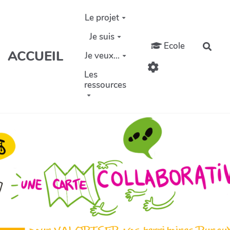
Aller au contenu principal
Le projet
Je suis
Ecole
Rech
ACCUEIL
Je veux...
Les
ressources