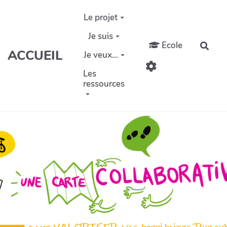
Aller au contenu principal
Le projet
Je suis
Ecole
Rech
ACCUEIL
Je veux...
Les
ressources