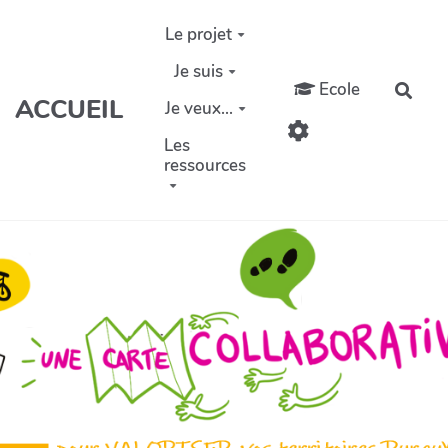
Aller au contenu principal
Le projet
Je suis
Ecole
Rech
ACCUEIL
Je veux...
Les
ressources