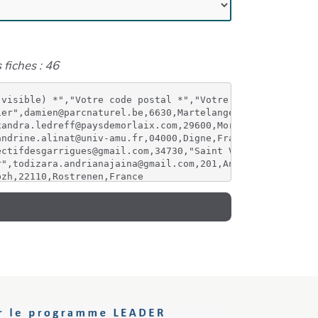
 fiches : 46
visible) *","Votre code postal *","Votre ville *","Votre
er",damien@parcnaturel.be,6630,Martelange,Belgique

andra.ledreff@paysdemorlaix.com,29600,Morlaix,France

ndrine.alinat@univ-amu.fr,04000,Digne,France

ctifdesgarrigues@gmail.com,34730,"Saint Vincent de Barbe
",todizara.andrianajaina@gmail.com,201,Antsiranana,Autre
zh,22110,Rostrenen,France

e.fr,30470,AIMARGUES,France

ouscron.be,7700,Mouscron,Belgique

es ",benjamin.g@fabpeda.org,93460,"Gournay sur marne",Fr
fr,22900,Lamballe,France

cois.bovet@wanadoo.fr,30700,ARPAILLARGUES,France

d-Figeac",didier.buffarot@ville-figeac.fr,46100,FIGEAC,F
u@gmail.com,38360,SASSENAGE,France

er",damien@parcnaturel.be,6630,Martelange,Belgique

er",damien@parcnaturel.be,6630,Martelange,Belgique

mbre@pnpe.be,7603,Bon-Secours,Belgique

TIER LA BICOQUE",asbl.labicoque@gmail.com,4000,LIEGE,Bel