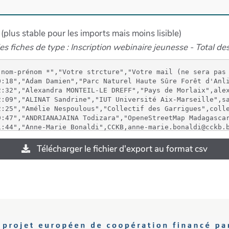
 (plus stable pour les imports mais moins lisible)
es fiches de type : Inscription webinaire jeunesse - Total des
 nom-prénom *","Votre strcture","Votre mail (ne sera pas 
:18","Adam Damien","Parc Naturel Haute Sûre Forêt d'Anli
:32","Alexandra MONTEIL-LE DREFF","Pays de Morlaix",alex
:09","ALINAT Sandrine","IUT Université Aix-Marseille",sa
2:25","Amélie Nespoulous","Collectif des Garrigues",colle
:47","ANDRIANAJAINA Todizara","OpeneStreetMap Madagascar
:44","Anne-Marie Bonaldi",CCKB,anne-marie.bonaldi@cckb.b
:45","Aude FAYE","Aude FAYE",a.faye@petr-vidourlecamargu
:17","Bataille Gatien","cooptic criemouscron",info@criem
Télécharger le fichier d'export au format csv
:51","Benjamin Gentils","Fabrique des Communs Pédagogiqu
:58","Boulanger Juliette ",HSTV,juliette.boulanger@hstb.
:28","BOVET François","Jardins Partagés de l'Uzège",fran
0:30","BUFFAROT Didier","Pays d'art et d'histoire du Gran
:12","Cendrine HOARAU","Université Lyon 2",cendrinehoara
:13","Damien Adam","Parc naturel Haute-Sûre Forêt d'Anli
:22","Damien Adam","Parc naturel Haute-Sûre Forêt d'Anli
:37","Delcambre Pierre","GAL Plaines de l'Escaut",pdelca
4:21","Delphine Renard","ASBL CENTRE DE JUENES ET DE QUAR