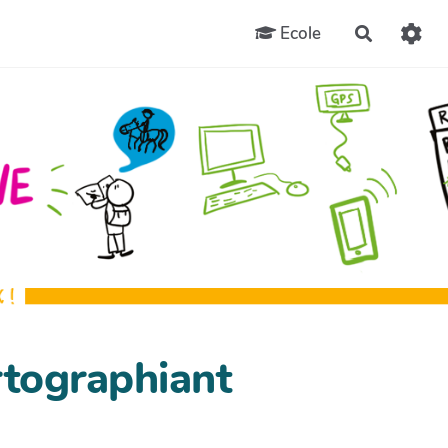
Ecole
Recherch
rtographiant