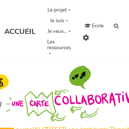
Aller au contenu principal
Le projet
Je suis
Ecole
Rech
ACCUEIL
Je veux...
Les
ressources