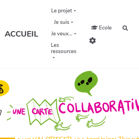
Aller au contenu principal
Le projet
Je suis
Ecole
Rech
ACCUEIL
Je veux...
Les
ressources