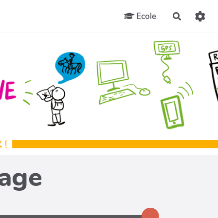
Ecole
Recherch
page