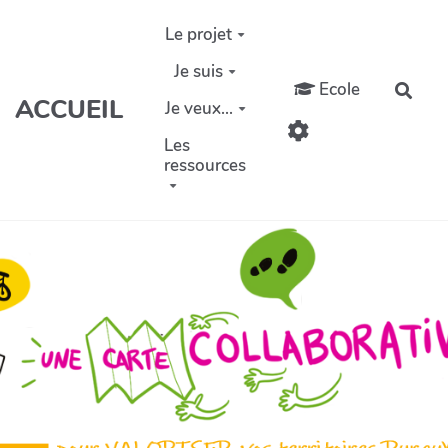
Aller au contenu principal
Le projet
Je suis
Ecole
Rech
ACCUEIL
Je veux...
Les
ressources